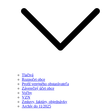
Tlačivá
Rozpočet obce
Profil verejného obstarávateľa
Záverečný účet obce
Voľby
VZN
Zmluvy, faktúry, objednávky
Archív do 11⁄2025