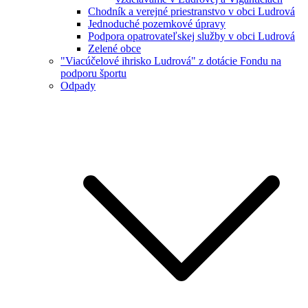
Chodník a verejné priestranstvo v obci Ludrová
Jednoduché pozemkové úpravy
Podpora opatrovateľskej služby v obci Ludrová
Zelené obce
"Viacúčelové ihrisko Ludrová" z dotácie Fondu na
podporu športu
Odpady