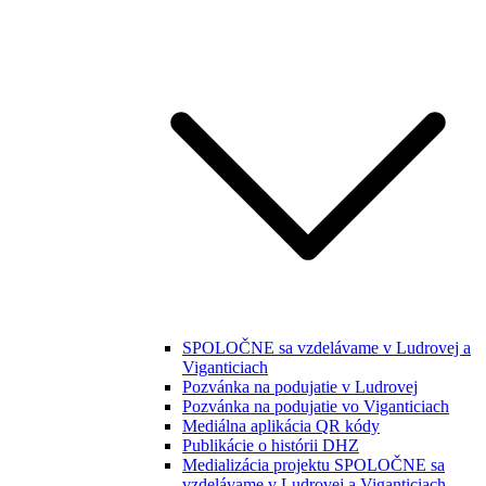
SPOLOČNE sa vzdelávame v Ludrovej a
Viganticiach
Pozvánka na podujatie v Ludrovej
Pozvánka na podujatie vo Viganticiach
Mediálna aplikácia QR kódy
Publikácie o histórii DHZ
Medializácia projektu SPOLOČNE sa
vzdelávame v Ludrovej a Viganticiach