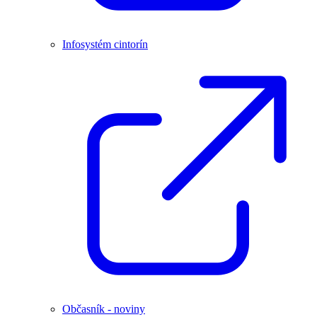
Infosystém cintorín
Občasník - noviny