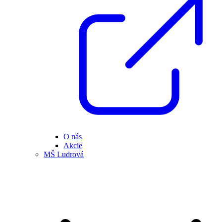
O nás
Akcie
MŠ Ludrová