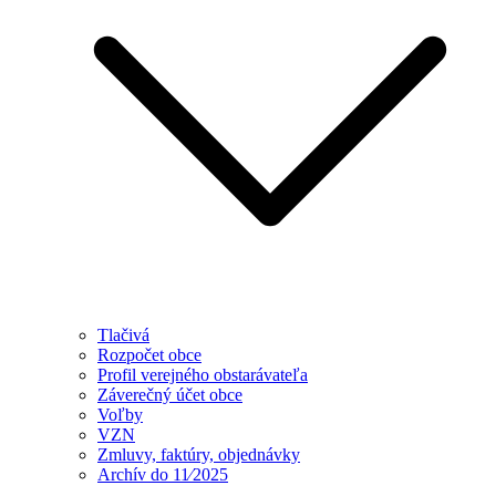
Tlačivá
Rozpočet obce
Profil verejného obstarávateľa
Záverečný účet obce
Voľby
VZN
Zmluvy, faktúry, objednávky
Archív do 11⁄2025