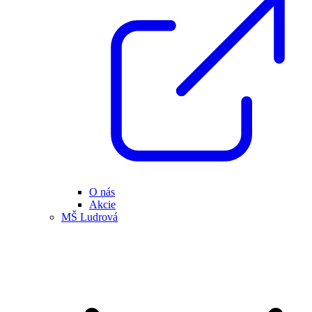
O nás
Akcie
MŠ Ludrová