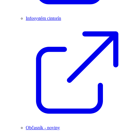
Infosystém cintorín
Občasník - noviny