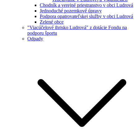
Chodník a verejné priestranstvo v obci Ludrová
Jednoduché pozemkové úpravy
Podpora opatrovateľskej služby v obci Ludrová
Zelené obce
"Viacúčelové ihrisko Ludrová" z dotácie Fondu na
podporu športu
Odpady