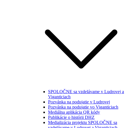
SPOLOČNE sa vzdelávame v Ludrovej a
Viganticiach
Pozvánka na podujatie v Ludrovej
Pozvánka na podujatie vo Viganticiach
Mediálna aplikácia QR kódy
Publikácie o histórii DHZ
Medializácia projektu SPOLOČNE sa
vzdelávame v Ludrovej a Viganticiach