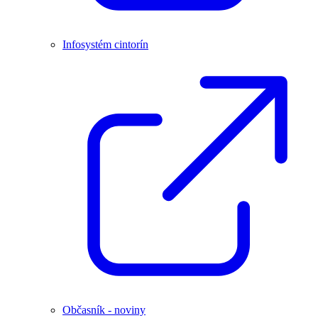
Infosystém cintorín
Občasník - noviny