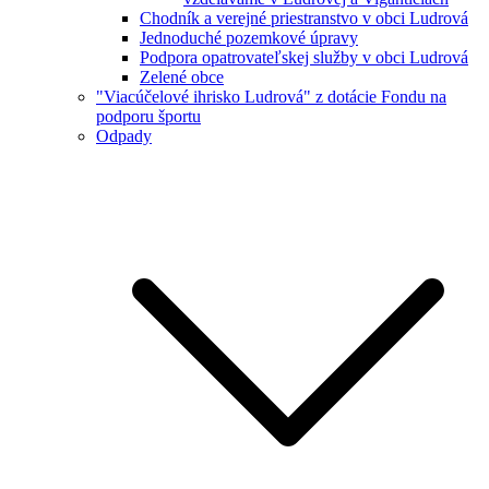
Chodník a verejné priestranstvo v obci Ludrová
Jednoduché pozemkové úpravy
Podpora opatrovateľskej služby v obci Ludrová
Zelené obce
"Viacúčelové ihrisko Ludrová" z dotácie Fondu na
podporu športu
Odpady