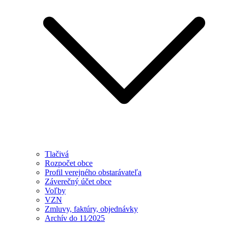
Tlačivá
Rozpočet obce
Profil verejného obstarávateľa
Záverečný účet obce
Voľby
VZN
Zmluvy, faktúry, objednávky
Archív do 11⁄2025