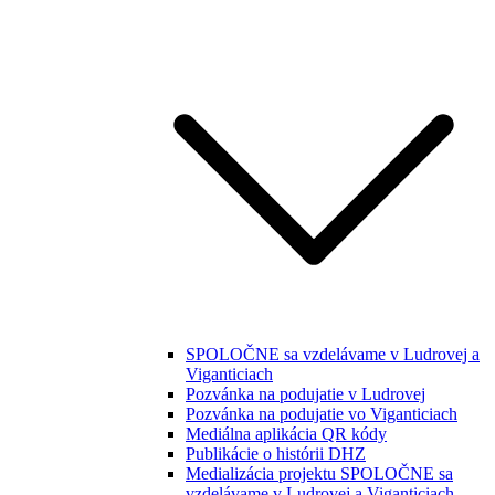
SPOLOČNE sa vzdelávame v Ludrovej a
Viganticiach
Pozvánka na podujatie v Ludrovej
Pozvánka na podujatie vo Viganticiach
Mediálna aplikácia QR kódy
Publikácie o histórii DHZ
Medializácia projektu SPOLOČNE sa
vzdelávame v Ludrovej a Viganticiach