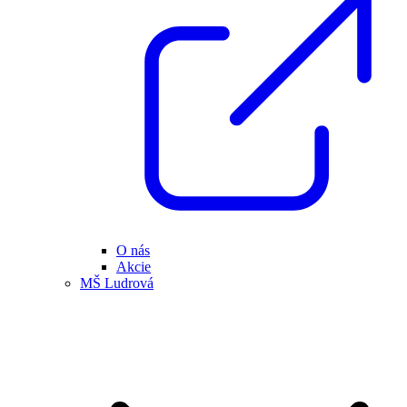
O nás
Akcie
MŠ Ludrová