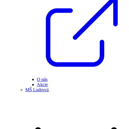
O nás
Akcie
MŠ Ludrová