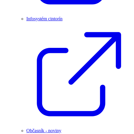
Infosystém cintorín
Občasník - noviny