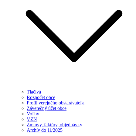
Tlačivá
Rozpočet obce
Profil verejného obstarávateľa
Záverečný účet obce
Voľby
VZN
Zmluvy, faktúry, objednávky
Archív do 11⁄2025