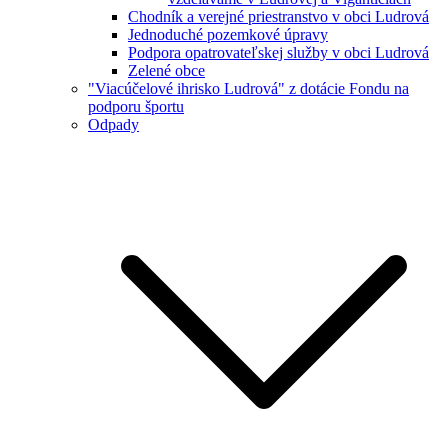
Chodník a verejné priestranstvo v obci Ludrová
Jednoduché pozemkové úpravy
Podpora opatrovateľskej služby v obci Ludrová
Zelené obce
"Viacúčelové ihrisko Ludrová" z dotácie Fondu na
podporu športu
Odpady