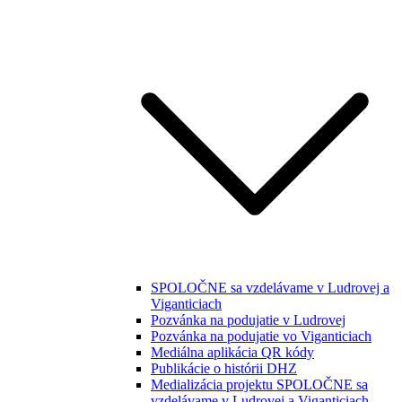
SPOLOČNE sa vzdelávame v Ludrovej a
Viganticiach
Pozvánka na podujatie v Ludrovej
Pozvánka na podujatie vo Viganticiach
Mediálna aplikácia QR kódy
Publikácie o histórii DHZ
Medializácia projektu SPOLOČNE sa
vzdelávame v Ludrovej a Viganticiach