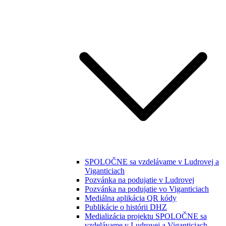
SPOLOČNE sa vzdelávame v Ludrovej a
Viganticiach
Pozvánka na podujatie v Ludrovej
Pozvánka na podujatie vo Viganticiach
Mediálna aplikácia QR kódy
Publikácie o histórii DHZ
Medializácia projektu SPOLOČNE sa
vzdelávame v Ludrovej a Viganticiach