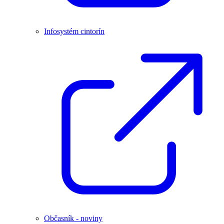
Infosystém cintorín
Občasník - noviny