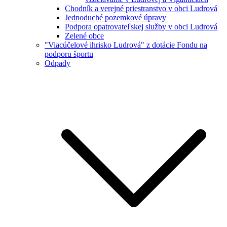
Chodník a verejné priestranstvo v obci Ludrová
Jednoduché pozemkové úpravy
Podpora opatrovateľskej služby v obci Ludrová
Zelené obce
"Viacúčelové ihrisko Ludrová" z dotácie Fondu na
podporu športu
Odpady