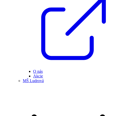
O nás
Akcie
MŠ Ludrová