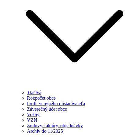
Tlačivá
Rozpočet obce
Profil verejného obstarávateľa
Záverečný účet obce
Voľby
VZN
Zmluvy, faktúry, objednávky
Archív do 11⁄2025