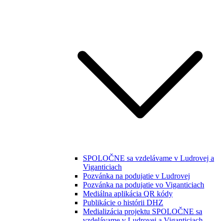
SPOLOČNE sa vzdelávame v Ludrovej a
Viganticiach
Pozvánka na podujatie v Ludrovej
Pozvánka na podujatie vo Viganticiach
Mediálna aplikácia QR kódy
Publikácie o histórii DHZ
Medializácia projektu SPOLOČNE sa
vzdelávame v Ludrovej a Viganticiach