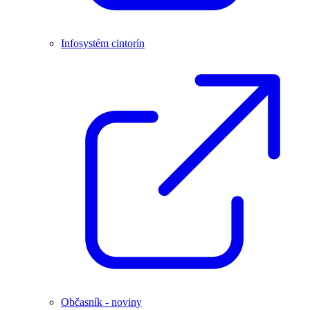
Infosystém cintorín
Občasník - noviny