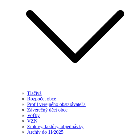
Tlačivá
Rozpočet obce
Profil verejného obstarávateľa
Záverečný účet obce
Voľby
VZN
Zmluvy, faktúry, objednávky
Archív do 11⁄2025