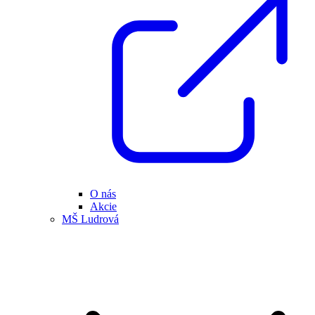
O nás
Akcie
MŠ Ludrová