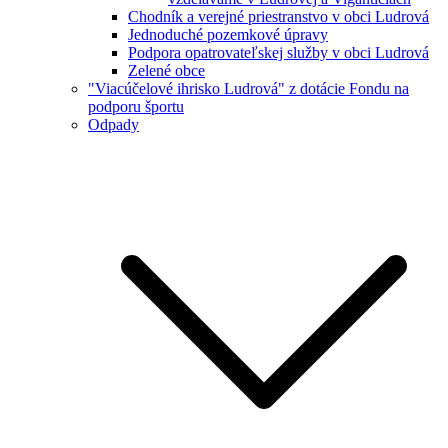
Chodník a verejné priestranstvo v obci Ludrová
Jednoduché pozemkové úpravy
Podpora opatrovateľskej služby v obci Ludrová
Zelené obce
"Viacúčelové ihrisko Ludrová" z dotácie Fondu na
podporu športu
Odpady