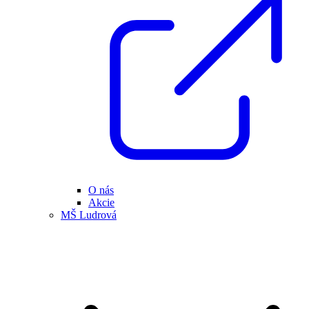
O nás
Akcie
MŠ Ludrová