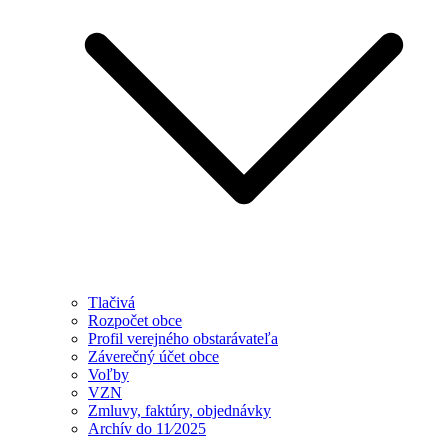
Tlačivá
Rozpočet obce
Profil verejného obstarávateľa
Záverečný účet obce
Voľby
VZN
Zmluvy, faktúry, objednávky
Archív do 11⁄2025