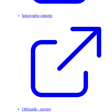
Infosystém cintorín
Občasník - noviny