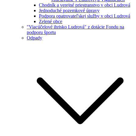
Chodník a verejné priestranstvo v obci Ludrová
Jednoduché pozemkové úpravy
Podpora opatrovateľskej služby v obci Ludrová
Zelené obce
"Viacúčelové ihrisko Ludrová" z dotácie Fondu na
podporu športu
Odpady