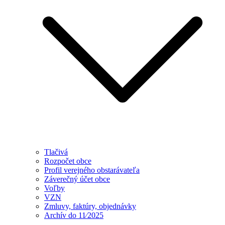
Tlačivá
Rozpočet obce
Profil verejného obstarávateľa
Záverečný účet obce
Voľby
VZN
Zmluvy, faktúry, objednávky
Archív do 11⁄2025