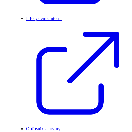
Infosystém cintorín
Občasník - noviny