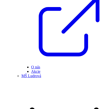
O nás
Akcie
MŠ Ludrová