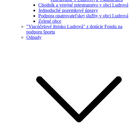
Chodník a verejné priestranstvo v obci Ludrová
Jednoduché pozemkové úpravy
Podpora opatrovateľskej služby v obci Ludrová
Zelené obce
"Viacúčelové ihrisko Ludrová" z dotácie Fondu na
podporu športu
Odpady