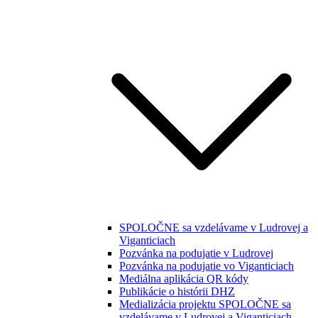
SPOLOČNE sa vzdelávame v Ludrovej a
Viganticiach
Pozvánka na podujatie v Ludrovej
Pozvánka na podujatie vo Viganticiach
Mediálna aplikácia QR kódy
Publikácie o histórii DHZ
Medializácia projektu SPOLOČNE sa
vzdelávame v Ludrovej a Viganticiach