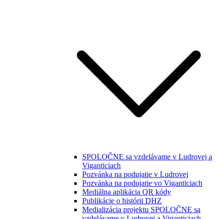
SPOLOČNE sa vzdelávame v Ludrovej a
Viganticiach
Pozvánka na podujatie v Ludrovej
Pozvánka na podujatie vo Viganticiach
Mediálna aplikácia QR kódy
Publikácie o histórii DHZ
Medializácia projektu SPOLOČNE sa
vzdelávame v Ludrovej a Viganticiach