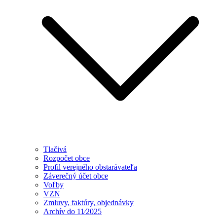
Tlačivá
Rozpočet obce
Profil verejného obstarávateľa
Záverečný účet obce
Voľby
VZN
Zmluvy, faktúry, objednávky
Archív do 11⁄2025