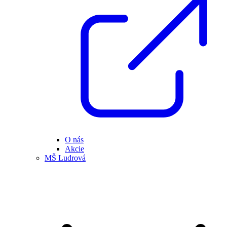
O nás
Akcie
MŠ Ludrová