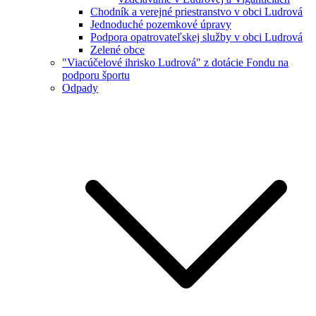
Chodník a verejné priestranstvo v obci Ludrová
Jednoduché pozemkové úpravy
Podpora opatrovateľskej služby v obci Ludrová
Zelené obce
"Viacúčelové ihrisko Ludrová" z dotácie Fondu na
podporu športu
Odpady