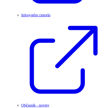
Infosystém cintorín
Občasník - noviny