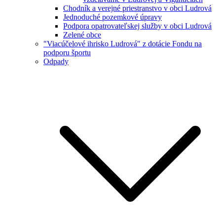
Chodník a verejné priestranstvo v obci Ludrová
Jednoduché pozemkové úpravy
Podpora opatrovateľskej služby v obci Ludrová
Zelené obce
"Viacúčelové ihrisko Ludrová" z dotácie Fondu na
podporu športu
Odpady