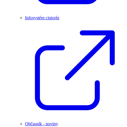
Infosystém cintorín
Občasník - noviny