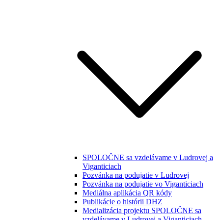
SPOLOČNE sa vzdelávame v Ludrovej a
Viganticiach
Pozvánka na podujatie v Ludrovej
Pozvánka na podujatie vo Viganticiach
Mediálna aplikácia QR kódy
Publikácie o histórii DHZ
Medializácia projektu SPOLOČNE sa
vzdelávame v Ludrovej a Viganticiach