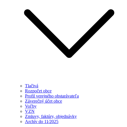
Tlačivá
Rozpočet obce
Profil verejného obstarávateľa
Záverečný účet obce
Voľby
VZN
Zmluvy, faktúry, objednávky
Archív do 11⁄2025