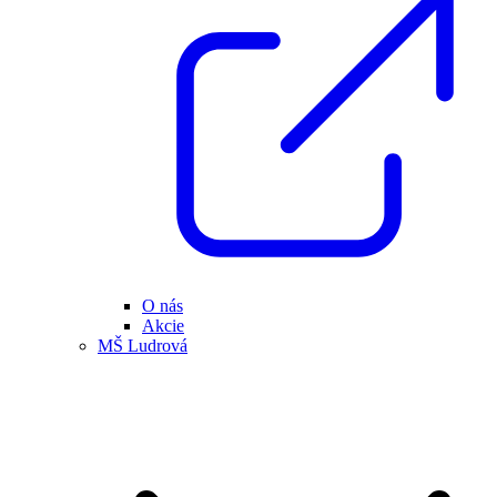
O nás
Akcie
MŠ Ludrová