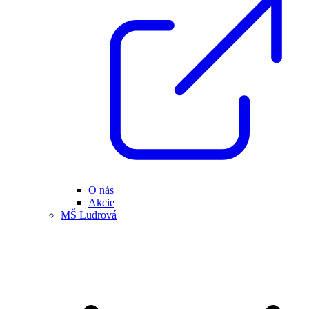
O nás
Akcie
MŠ Ludrová