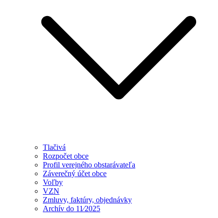
Tlačivá
Rozpočet obce
Profil verejného obstarávateľa
Záverečný účet obce
Voľby
VZN
Zmluvy, faktúry, objednávky
Archív do 11⁄2025