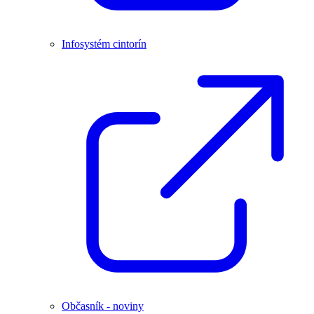
Infosystém cintorín
Občasník - noviny