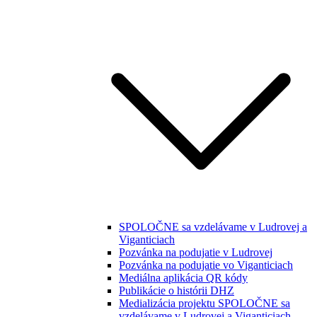
SPOLOČNE sa vzdelávame v Ludrovej a
Viganticiach
Pozvánka na podujatie v Ludrovej
Pozvánka na podujatie vo Viganticiach
Mediálna aplikácia QR kódy
Publikácie o histórii DHZ
Medializácia projektu SPOLOČNE sa
vzdelávame v Ludrovej a Viganticiach