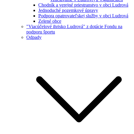
Chodník a verejné priestranstvo v obci Ludrová
Jednoduché pozemkové úpravy
Podpora opatrovateľskej služby v obci Ludrová
Zelené obce
"Viacúčelové ihrisko Ludrová" z dotácie Fondu na
podporu športu
Odpady