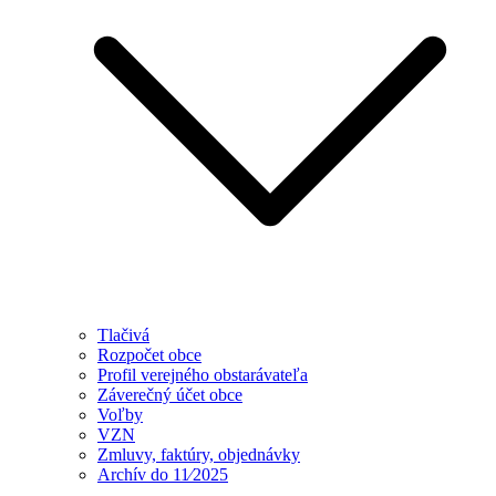
Tlačivá
Rozpočet obce
Profil verejného obstarávateľa
Záverečný účet obce
Voľby
VZN
Zmluvy, faktúry, objednávky
Archív do 11⁄2025