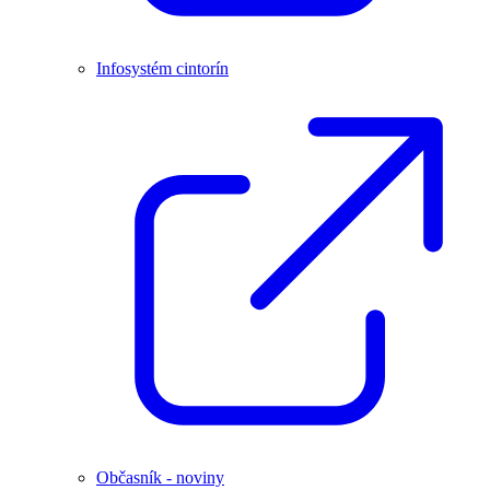
Infosystém cintorín
Občasník - noviny