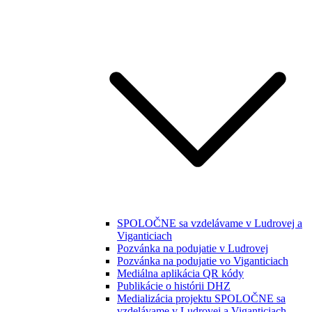
SPOLOČNE sa vzdelávame v Ludrovej a
Viganticiach
Pozvánka na podujatie v Ludrovej
Pozvánka na podujatie vo Viganticiach
Mediálna aplikácia QR kódy
Publikácie o histórii DHZ
Medializácia projektu SPOLOČNE sa
vzdelávame v Ludrovej a Viganticiach