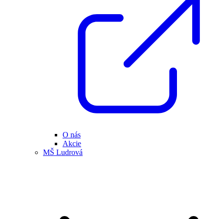
O nás
Akcie
MŠ Ludrová