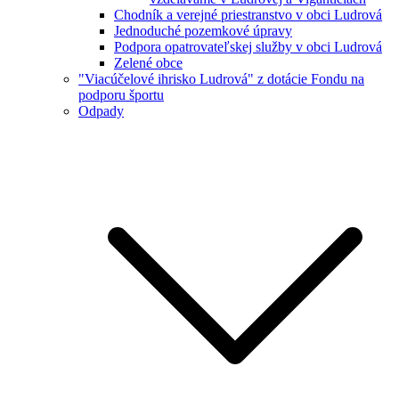
Chodník a verejné priestranstvo v obci Ludrová
Jednoduché pozemkové úpravy
Podpora opatrovateľskej služby v obci Ludrová
Zelené obce
"Viacúčelové ihrisko Ludrová" z dotácie Fondu na
podporu športu
Odpady