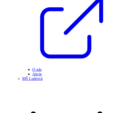
O nás
Akcie
MŠ Ludrová