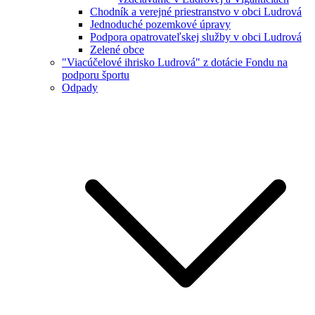
Chodník a verejné priestranstvo v obci Ludrová
Jednoduché pozemkové úpravy
Podpora opatrovateľskej služby v obci Ludrová
Zelené obce
"Viacúčelové ihrisko Ludrová" z dotácie Fondu na
podporu športu
Odpady