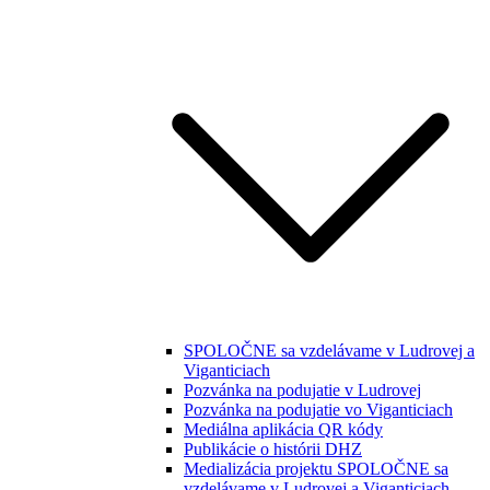
SPOLOČNE sa vzdelávame v Ludrovej a
Viganticiach
Pozvánka na podujatie v Ludrovej
Pozvánka na podujatie vo Viganticiach
Mediálna aplikácia QR kódy
Publikácie o histórii DHZ
Medializácia projektu SPOLOČNE sa
vzdelávame v Ludrovej a Viganticiach