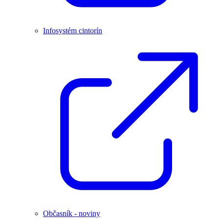
Infosystém cintorín
Občasník - noviny