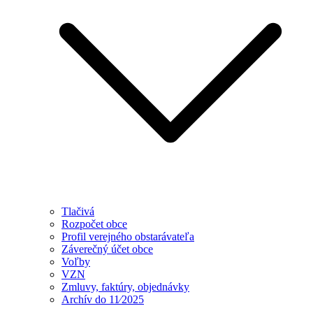
Tlačivá
Rozpočet obce
Profil verejného obstarávateľa
Záverečný účet obce
Voľby
VZN
Zmluvy, faktúry, objednávky
Archív do 11⁄2025