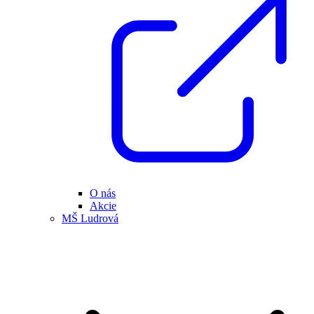
O nás
Akcie
MŠ Ludrová