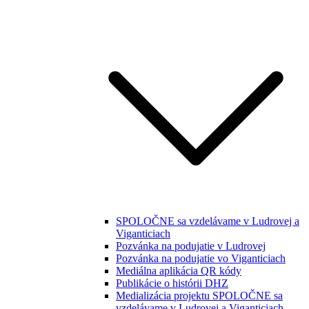
SPOLOČNE sa vzdelávame v Ludrovej a
Viganticiach
Pozvánka na podujatie v Ludrovej
Pozvánka na podujatie vo Viganticiach
Mediálna aplikácia QR kódy
Publikácie o histórii DHZ
Medializácia projektu SPOLOČNE sa
vzdelávame v Ludrovej a Viganticiach