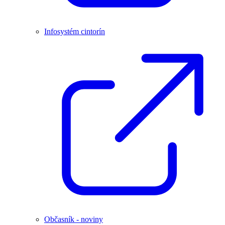
Infosystém cintorín
Občasník - noviny