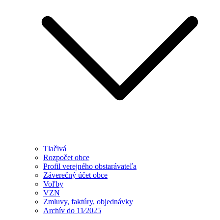
Tlačivá
Rozpočet obce
Profil verejného obstarávateľa
Záverečný účet obce
Voľby
VZN
Zmluvy, faktúry, objednávky
Archív do 11⁄2025