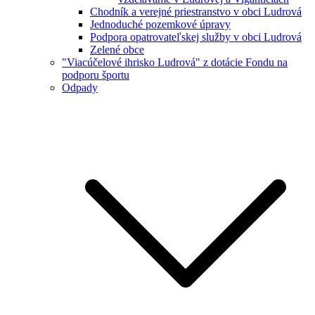
Chodník a verejné priestranstvo v obci Ludrová
Jednoduché pozemkové úpravy
Podpora opatrovateľskej služby v obci Ludrová
Zelené obce
"Viacúčelové ihrisko Ludrová" z dotácie Fondu na
podporu športu
Odpady